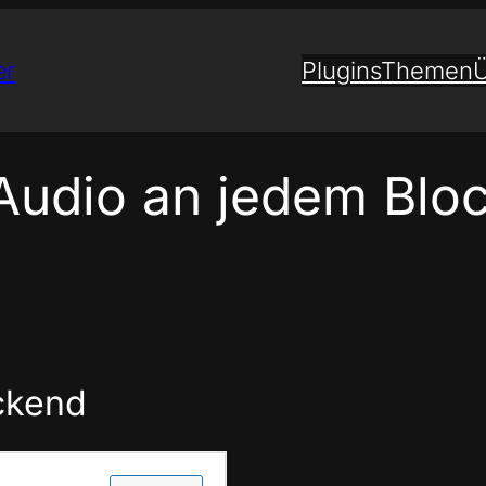
er
Plugins
Themen
Ü
„Audio an jedem Blo
ckend