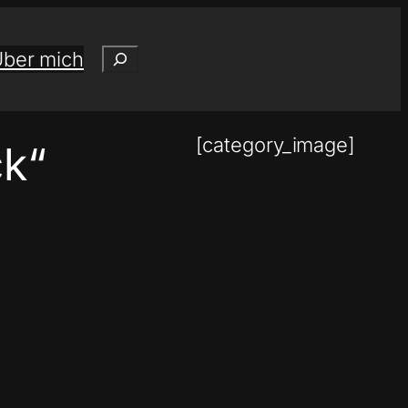
Suchen
ber mich
[category_image]
ck“