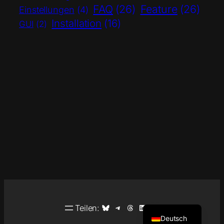
FAQ
(26)
Feature
(26)
Einstellungen
(4)
Installation
(16)
GUI
(2)
English
Auf Bluesky teilen
Auf Telegram teilen
Auf Threads teilen
Auf LinkedIn teilen
Auf Facebook teilen
Teilen:
Deutsch