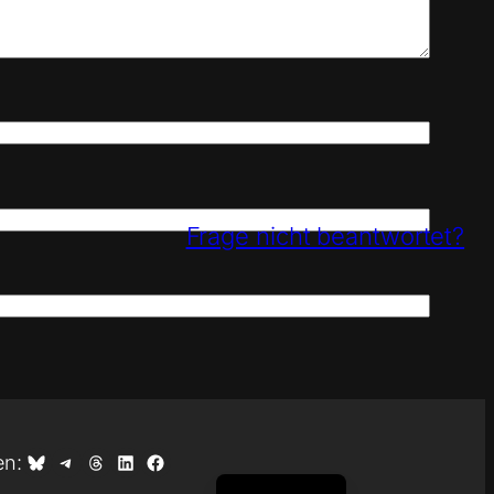
Frage nicht beantwortet?
Auf Bluesky teilen
Auf Telegram teilen
Auf Threads teilen
Auf LinkedIn teilen
Auf Facebook teilen
en:
English