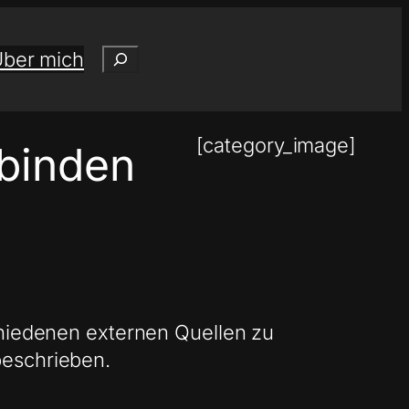
Suchen
ber mich
[category_image]
nbinden
chiedenen externen Quellen zu
beschrieben.