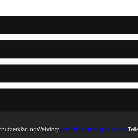
chutzerklärung
Webring:
vorherige
zufällige
nächste
Teil