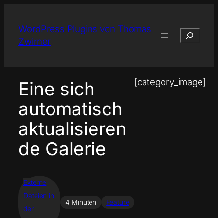
Zum
Inhalt
WordPress Plugins von Thomas
Suchen
springen
Zwirner
[category_image]
Eine sich
automatisch
aktualisieren
de Galerie
Externe
Dateien in
4 Minuten
Feature
der