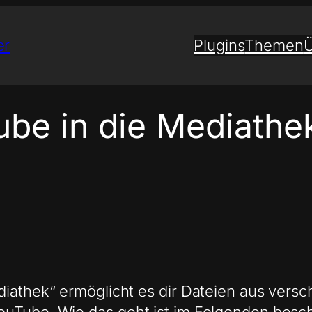
er
Plugins
Themen
Ü
be in die Mediathe
diathek“ ermöglicht es dir Dateien aus vers