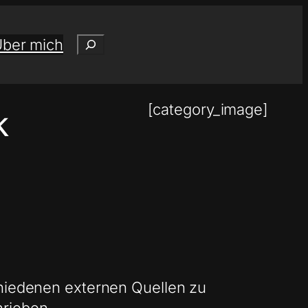
Suchen
ber mich
[category_image]
k
chiedenen externen Quellen zu