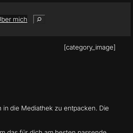
Suchen
ber mich
[category_image]
n in die Mediathek zu entpacken. Die
em das für dich am besten passende