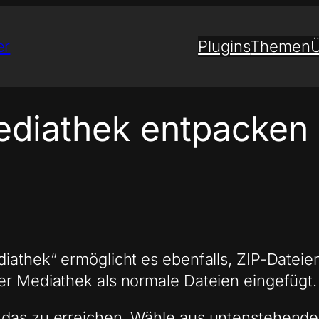
er
Plugins
Themen
Ü
ediathek entpacken
diathek“ ermöglicht es ebenfalls, ZIP-Dateie
er Mediathek als normale Dateien eingefügt.
 das zu erreichen. Wähle aus untenstehend