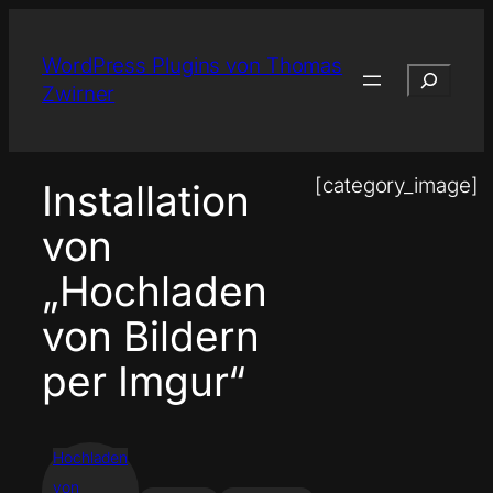
Zum
Inhalt
WordPress Plugins von Thomas
Suchen
springen
Zwirner
[category_image]
Installation
von
„Hochladen
von Bildern
per Imgur“
Hochladen
von