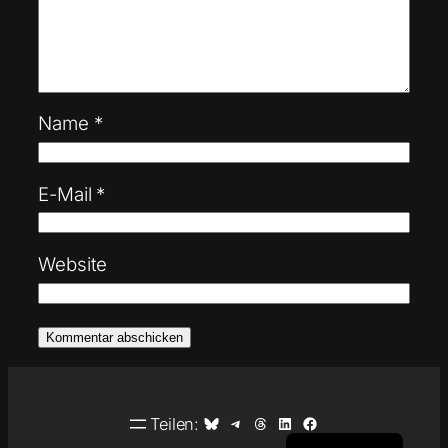
Name
*
E-Mail
*
Website
Auf Bluesky teilen
Auf Telegram teilen
Auf Threads teilen
Auf LinkedIn teilen
Auf Facebook teilen
Teilen:
English