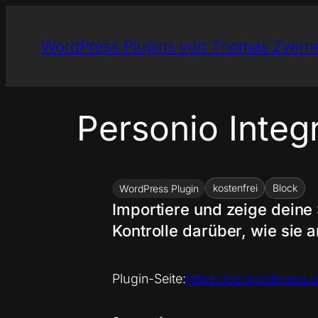
Zum
Inhalt
WordPress Plugins von Thomas Zwirn
springen
Personio Integr
kostenfrei
Block
WordPress Plugin
Importiere und zeige deine
Kontrolle darüber, wie sie 
Plugin-Seite:
https://de.wordpress.o