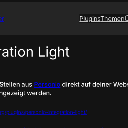
er
Plugins
Themen
Ü
ation Light
 Stellen aus
Personio
direkt auf deiner Webs
angezeigt werden.
rg/plugins/personio-integration-light/