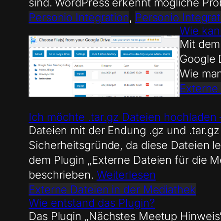
sind. WordPress erkennt mögliche Pro
Personio Integration
, 
Personio Integrat
Wie kan
Mit dem 
Google D
Wie man
Externe
Ich möchte .tar.gz Dateien hochladen 
Dateien mit der Endung .gz und .tar.g
Sicherheitsgründe, da diese Dateien l
dem Plugin „Externe Dateien für die 
beschrieben.
Weiterlesen
Externe Dateien in der Mediathek
Wie entstand das Plugin?
Das Plugin „Nächstes Meetup Hinweis“