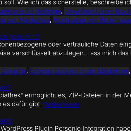
soll. Wie ich das sicherstelle, beschreibe ic
tegorie für Beiträge
, 
Download Listen Block
 in der Mediathek
, 
Hochladen von Bildern pe
en gesichert?
personenbezogene oder vertrauliche Daten e
ise verschlüsselt abzulegen. Lass mich das
e Sprache
, 
Externe Dateien in der Mediathek
,
ken?
diathek“ ermöglicht es, ZIP-Dateien in der M
es dafür gibt.
Weiterlesen
len?
 WordPress Plugin Personio Integration habe