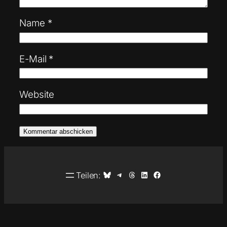
Name
*
E-Mail
*
Website
Auf Bluesky teilen
Auf Telegram teilen
Auf Threads teilen
Auf LinkedIn teilen
Auf Facebook teilen
Teilen: