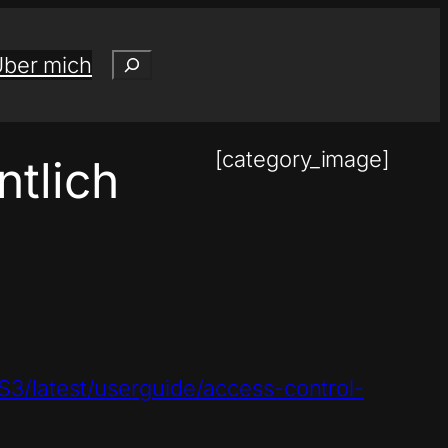
Suchen
ber mich
[category_image]
ntlich
3/latest/userguide/access-control-