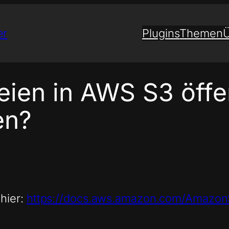
er
Plugins
Themen
Ü
eien in AWS S3 öffe
en?
hier:
https://docs.aws.amazon.com/AmazonS