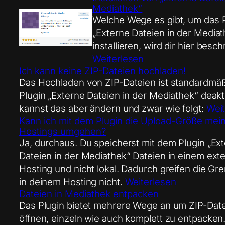
Mediathek“
Welche Wege es gibt, um das 
„Externe Dateien in der Media
installieren, wird dir hier besch
Weiterlesen
Ich kann keine ZIP-Dateien hochladen!
Das Hochladen von ZIP-Dateien ist standardmäß
Plugin „Externe Dateien in der Mediathek“ deakti
kannst das aber ändern und zwar wie folgt:
Weit
Kann ich mit dem Plugin die Upload-Größe mei
Hostings umgehen?
Ja, durchaus. Du speicherst mit dem Plugin „Ex
Dateien in der Mediathek“ Dateien in einem ext
Hosting und nicht lokal. Dadurch greifen die Gr
in deinem Hosting nicht.
Weiterlesen
Dateien in Mediathek entpacken
Das Plugin bietet mehrere Wege an um ZIP-Dat
öffnen, einzeln wie auch komplett zu entpacken